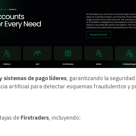
y sistemas de pago líderes
, garantizando la seguridad
cia artificial para detectar esquemas fraudulentos y 
ntajas de
Firstraders
, incluyendo: