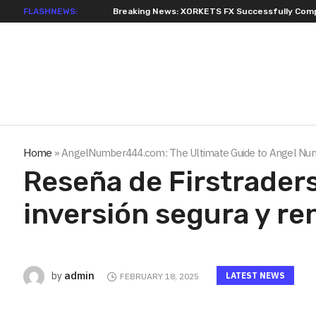
FLASHNEWS:
Breaking News: XORKETS FX Successfully Completes Nasdaq L
Home
»
AngelNumber444.com: The Ultimate Guide to Angel Numb
Reseña de Firstraders
inversión segura y re
admin
by
LATEST NEWS
FEBRUARY 18, 2025