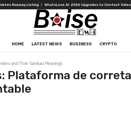
isting
WhatsLove AI: 2026 Upgrades to Context Video AI Girlfriend R
HOME
LATEST NEWS
BUSINESS
CRYPTO
ers and Their Spiritual Meanings
: Plataforma de correta
ntable