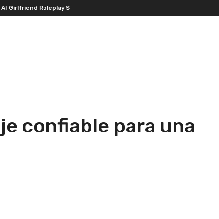
oleplay Systems
Real Stories, Real Hearts: Raven Austen’s ‘Backlit—A
je confiable para una